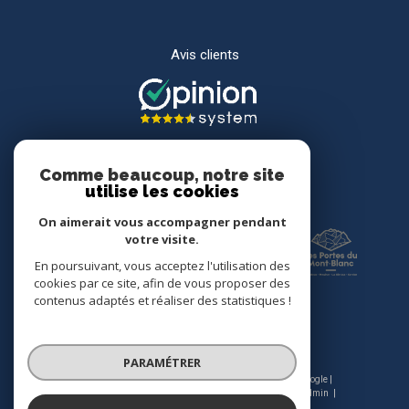
Avis clients
Comme beaucoup, notre site
utilise les cookies
Adhérents
On aimerait vous accompagner pendant
votre visite.
En poursuivant, vous acceptez l'utilisation des
cookies par ce site, afin de vous proposer des
contenus adaptés et réaliser des statistiques !
PARAMÉTRER
© 2026 | Tous droits réservés | Traduction powered by Google |
Nos honoraires
Plan du site
Mentions légales
Admin
Nos liens
Politique RGPD
Cookies