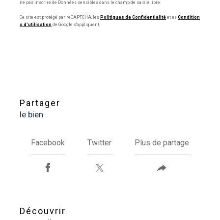
ne pas inscrire de Données sensibles dans le champ de saisie libre.
Ce site est protégé par reCAPTCHA, les
Politiques de Confidentialité
et es
Condition
s d'utilisation
de Google s'appliquent.
partager
le bien
Facebook
Twitter
Plus de partage
découvrir