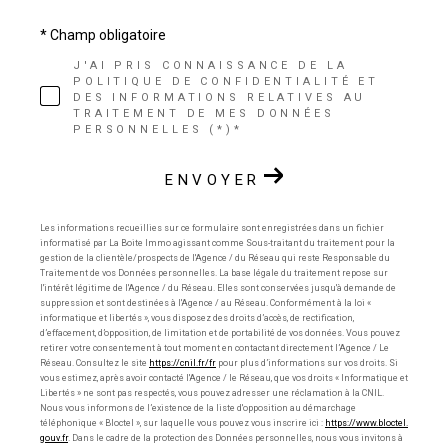
* Champ obligatoire
J'AI PRIS CONNAISSANCE DE LA
POLITIQUE DE CONFIDENTIALITÉ ET
DES INFORMATIONS RELATIVES AU
TRAITEMENT DE MES DONNÉES
PERSONNELLES (*)*
ENVOYER
Les informations recueillies sur ce formulaire sont enregistrées dans un fichier
informatisé par La Boite Immo agissant comme Sous-traitant du traitement pour la
gestion de la clientèle/prospects de l'Agence / du Réseau qui reste Responsable du
Traitement de vos Données personnelles. La base légale du traitement repose sur
l'intérêt légitime de l'Agence / du Réseau. Elles sont conservées jusqu'à demande de
suppression et sont destinées à l'Agence / au Réseau. Conformément à la loi «
informatique et libertés », vous disposez des droits d’accès, de rectification,
d’effacement, d’opposition, de limitation et de portabilité de vos données. Vous pouvez
retirer votre consentement à tout moment en contactant directement l’Agence / Le
Réseau. Consultez le site
https://cnil.fr/fr
pour plus d’informations sur vos droits. Si
vous estimez, après avoir contacté l'Agence / le Réseau, que vos droits « Informatique et
Libertés » ne sont pas respectés, vous pouvez adresser une réclamation à la CNIL.
Nous vous informons de l’existence de la liste d'opposition au démarchage
téléphonique « Bloctel », sur laquelle vous pouvez vous inscrire ici :
https://www.bloctel.
gouv.fr
. Dans le cadre de la protection des Données personnelles, nous vous invitons à