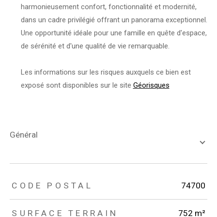
harmonieusement confort, fonctionnalité et modernité,
dans un cadre privilégié offrant un panorama exceptionnel.
Une opportunité idéale pour une famille en quête d'espace,
de sérénité et d'une qualité de vie remarquable.
Les informations sur les risques auxquels ce bien est
exposé sont disponibles sur le site
Géorisques
général
TRAD_ZEPHYR_Caracteristique
TRAD_ZEPHYR_Valeurs
CODE POSTAL
74700
SURFACE TERRAIN
752 m²