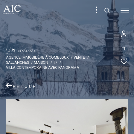
Fr
V
o
t
r
e
r
e
c
h
e
r
c
h
e
AGENCE IMMOBILIÈRE À COMBLOUX
VENTE
0
SALLANCHES
MAISON
T7
VILLA CONTEMPORAINE AVEC PANORAMA
RETOUR