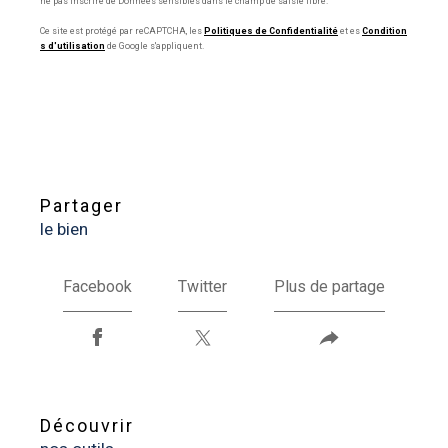
ne pas inscrire de Données sensibles dans le champ de saisie libre.
Ce site est protégé par reCAPTCHA, les
Politiques de Confidentialité
et es
Condition
s d'utilisation
de Google s'appliquent.
partager
le bien
Facebook
Twitter
Plus de partage
découvrir