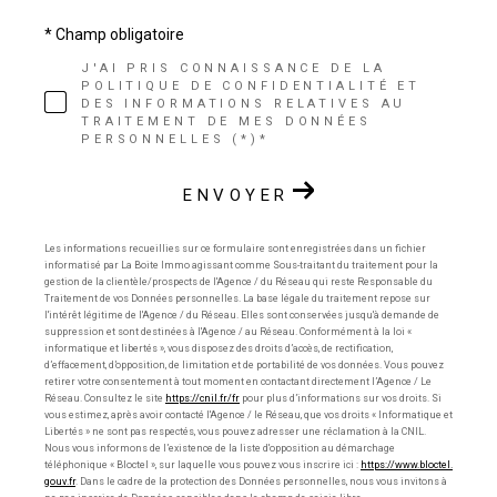
* Champ obligatoire
J'AI PRIS CONNAISSANCE DE LA
POLITIQUE DE CONFIDENTIALITÉ ET
DES INFORMATIONS RELATIVES AU
TRAITEMENT DE MES DONNÉES
PERSONNELLES (*)*
ENVOYER
Les informations recueillies sur ce formulaire sont enregistrées dans un fichier
informatisé par La Boite Immo agissant comme Sous-traitant du traitement pour la
gestion de la clientèle/prospects de l'Agence / du Réseau qui reste Responsable du
Traitement de vos Données personnelles. La base légale du traitement repose sur
l'intérêt légitime de l'Agence / du Réseau. Elles sont conservées jusqu'à demande de
suppression et sont destinées à l'Agence / au Réseau. Conformément à la loi «
informatique et libertés », vous disposez des droits d’accès, de rectification,
d’effacement, d’opposition, de limitation et de portabilité de vos données. Vous pouvez
retirer votre consentement à tout moment en contactant directement l’Agence / Le
Réseau. Consultez le site
https://cnil.fr/fr
pour plus d’informations sur vos droits. Si
vous estimez, après avoir contacté l'Agence / le Réseau, que vos droits « Informatique et
Libertés » ne sont pas respectés, vous pouvez adresser une réclamation à la CNIL.
Nous vous informons de l’existence de la liste d'opposition au démarchage
téléphonique « Bloctel », sur laquelle vous pouvez vous inscrire ici :
https://www.bloctel.
gouv.fr
. Dans le cadre de la protection des Données personnelles, nous vous invitons à