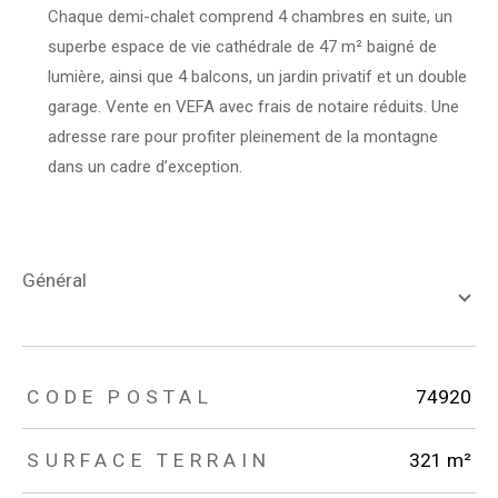
Chaque demi-chalet comprend 4 chambres en suite, un
superbe espace de vie cathédrale de 47 m² baigné de
lumière, ainsi que 4 balcons, un jardin privatif et un double
garage. Vente en VEFA avec frais de notaire réduits. Une
adresse rare pour profiter pleinement de la montagne
dans un cadre d’exception.
général
TRAD_ZEPHYR_Caracteristique
TRAD_ZEPHYR_Valeurs
CODE POSTAL
74920
SURFACE TERRAIN
321 m²