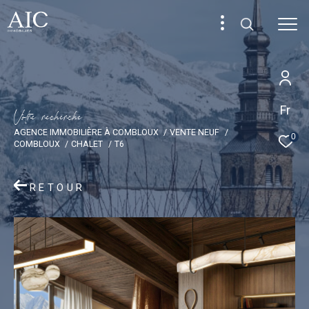
Fr
V
o
t
r
e
r
e
c
h
e
r
c
h
e
AGENCE IMMOBILIÈRE À COMBLOUX
VENTE NEUF
0
COMBLOUX
CHALET
T6
RETOUR