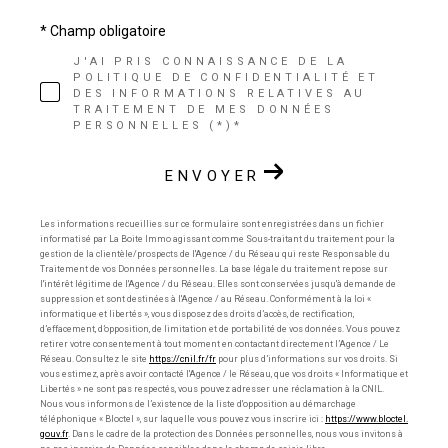
* Champ obligatoire
J'AI PRIS CONNAISSANCE DE LA
POLITIQUE DE CONFIDENTIALITÉ ET
DES INFORMATIONS RELATIVES AU
TRAITEMENT DE MES DONNÉES
PERSONNELLES (*)*
ENVOYER
Les informations recueillies sur ce formulaire sont enregistrées dans un fichier
informatisé par La Boite Immo agissant comme Sous-traitant du traitement pour la
gestion de la clientèle/prospects de l'Agence / du Réseau qui reste Responsable du
Traitement de vos Données personnelles. La base légale du traitement repose sur
l'intérêt légitime de l'Agence / du Réseau. Elles sont conservées jusqu'à demande de
suppression et sont destinées à l'Agence / au Réseau. Conformément à la loi «
informatique et libertés », vous disposez des droits d’accès, de rectification,
d’effacement, d’opposition, de limitation et de portabilité de vos données. Vous pouvez
retirer votre consentement à tout moment en contactant directement l’Agence / Le
Réseau. Consultez le site
https://cnil.fr/fr
pour plus d’informations sur vos droits. Si
vous estimez, après avoir contacté l'Agence / le Réseau, que vos droits « Informatique et
Libertés » ne sont pas respectés, vous pouvez adresser une réclamation à la CNIL.
Nous vous informons de l’existence de la liste d'opposition au démarchage
téléphonique « Bloctel », sur laquelle vous pouvez vous inscrire ici :
https://www.bloctel.
gouv.fr
. Dans le cadre de la protection des Données personnelles, nous vous invitons à