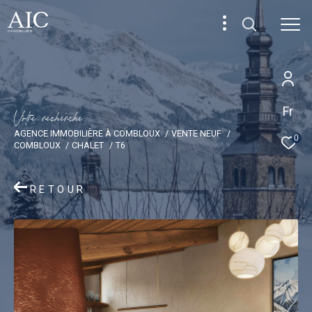
Fr
V
o
t
r
e
r
e
c
h
e
r
c
h
e
AGENCE IMMOBILIÈRE À COMBLOUX
VENTE NEUF
0
COMBLOUX
CHALET
T6
RETOUR