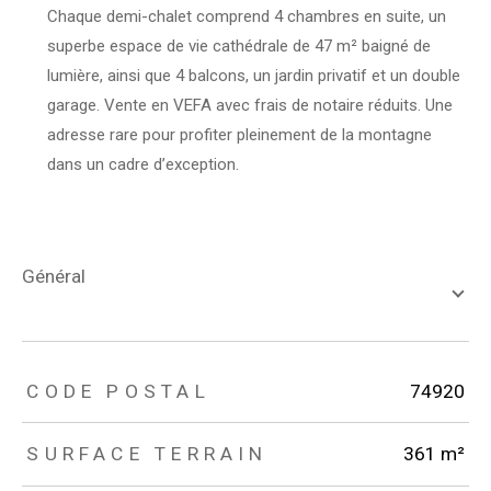
Chaque demi-chalet comprend 4 chambres en suite, un
superbe espace de vie cathédrale de 47 m² baigné de
lumière, ainsi que 4 balcons, un jardin privatif et un double
garage. Vente en VEFA avec frais de notaire réduits. Une
adresse rare pour profiter pleinement de la montagne
dans un cadre d’exception.
général
TRAD_ZEPHYR_Caracteristique
TRAD_ZEPHYR_Valeurs
CODE POSTAL
74920
SURFACE TERRAIN
361 m²