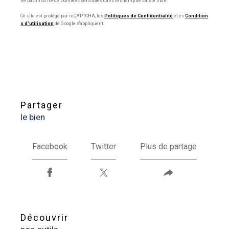
ne pas inscrire de Données sensibles dans le champ de saisie libre.
Ce site est protégé par reCAPTCHA, les
Politiques de Confidentialité
et es
Condition
s d'utilisation
de Google s'appliquent.
partager
le bien
Facebook
Twitter
Plus de partage
découvrir