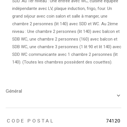
SDD. Au 1er niveau : Une entrée avec WC, cuisine équipée
indépendante avec LV, plaque induction, frigo, four. Un
grand séjour avec coin salon et salle à manger, une
chambre 2 personnes (lit 140) avec SDD et WC. Au 2ème
niveau : Une chambre 2 personnes (lit 140) avec balcon et
SDB WC, une chambre 2 personnes (160) avec balcon et
SDB WC, une chambre 3 personnes (1 lit 90 et lit 140) avec
SDD WC communicante avec 1 chambre 2 personnes (lit
140). (Toutes les chambres possèdent des couettes).
général
TRAD_ZEPHYR_Caracteristique
TRAD_ZEPHYR_Valeurs
CODE POSTAL
74120