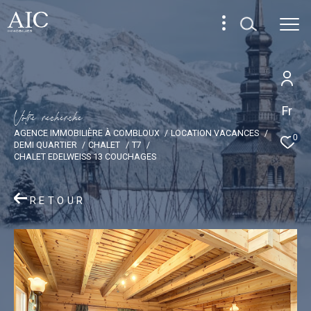
Fr
V
o
t
r
e
r
e
c
h
e
r
c
h
e
AGENCE IMMOBILIÈRE À COMBLOUX
LOCATION VACANCES
0
DEMI QUARTIER
CHALET
T7
CHALET EDELWEISS 13 COUCHAGES
RETOUR