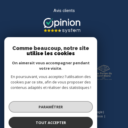
Avis clients
Comme beaucoup, notre site
utilise les cookies
Adhérents
On aimerait vous accompagner pendant
votre visite.
En poursuivant, vous acceptez l'utilisation des
cookies par ce site, afin de vous proposer des
contenus adaptés et réaliser des statistiques !
PARAMÉTRER
© 2026 | Tous droits réservés | Traduction powered by Google |
Nos honoraires
Plan du site
Mentions légales
Admin
Nos liens
Politique RGPD
Cookies
TOUT ACCEPTER