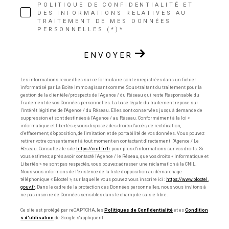
POLITIQUE DE CONFIDENTIALITÉ ET
DES INFORMATIONS RELATIVES AU
TRAITEMENT DE MES DONNÉES
PERSONNELLES (*)*
ENVOYER
Les informations recueillies sur ce formulaire sont enregistrées dans un fichier
informatisé par La Boite Immo agissant comme Sous-traitant du traitement pour la
gestion de la clientèle/prospects de l'Agence / du Réseau qui reste Responsable du
Traitement de vos Données personnelles. La base légale du traitement repose sur
l'intérêt légitime de l'Agence / du Réseau. Elles sont conservées jusqu'à demande de
suppression et sont destinées à l'Agence / au Réseau. Conformément à la loi «
informatique et libertés », vous disposez des droits d’accès, de rectification,
d’effacement, d’opposition, de limitation et de portabilité de vos données. Vous pouvez
retirer votre consentement à tout moment en contactant directement l’Agence / Le
Réseau. Consultez le site
https://cnil.fr/fr
pour plus d’informations sur vos droits. Si
vous estimez, après avoir contacté l'Agence / le Réseau, que vos droits « Informatique et
Libertés » ne sont pas respectés, vous pouvez adresser une réclamation à la CNIL.
Nous vous informons de l’existence de la liste d'opposition au démarchage
téléphonique « Bloctel », sur laquelle vous pouvez vous inscrire ici :
https://www.bloctel.
gouv.fr
. Dans le cadre de la protection des Données personnelles, nous vous invitons à
ne pas inscrire de Données sensibles dans le champ de saisie libre.
Ce site est protégé par reCAPTCHA, les
Politiques de Confidentialité
et es
Condition
s d'utilisation
de Google s'appliquent.