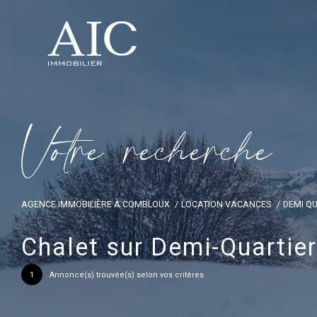
V
o
t
r
e
r
e
c
h
e
r
c
h
e
AGENCE IMMOBILIÈRE À COMBLOUX
LOCATION VACANCES
DEMI Q
Chalet sur Demi-Quartier
1
Annonce(s) trouvée(s) selon vos critères