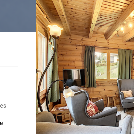
ges
ne