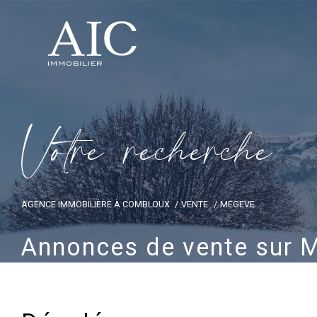
V
o
t
r
e
r
e
c
h
e
r
c
h
e
AGENCE IMMOBILIÈRE À COMBLOUX
VENTE
MEGEVE
Annonces de vente sur 