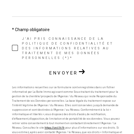
* Champ obligatoire
J'AI PRIS CONNAISSANCE DE LA
POLITIQUE DE CONFIDENTIALITÉ ET
DES INFORMATIONS RELATIVES AU
TRAITEMENT DE MES DONNÉES
PERSONNELLES (*)*
ENVOYER
Les informations recueillies sur ce formulaire sont enregistrées dans un fichier
informatisé par La Boite Immo agissant comme Sous-traitant du traitement pour la
gestion de la clientèle/prospects de l'Agence / du Réseau qui reste Responsable du
Traitement de vos Données personnelles. La base légale du traitement repose sur
l'intérêt légitime de l'Agence / du Réseau. Elles sont conservées jusqu'à demande de
suppression et sont destinées à l'Agence / au Réseau. Conformément à la loi «
informatique et libertés », vous disposez des droits d’accès, de rectification,
d’effacement, d’opposition, de limitation et de portabilité de vos données. Vous pouvez
retirer votre consentement à tout moment en contactant directement l’Agence / Le
Réseau. Consultez le site
https://cnil.fr/fr
pour plus d’informations sur vos droits. Si
vous estimez, après avoir contacté l'Agence / le Réseau, que vos droits « Informatique et