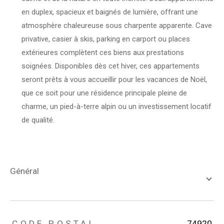
en duplex, spacieux et baignés de lumière, offrant une
atmosphère chaleureuse sous charpente apparente. Cave
privative, casier à skis, parking en carport ou places
extérieures complètent ces biens aux prestations
soignées. Disponibles dès cet hiver, ces appartements
seront prêts à vous accueillir pour les vacances de Noël,
que ce soit pour une résidence principale pleine de
charme, un pied-à-terre alpin ou un investissement locatif
de qualité.
général
TRAD_ZEPHYR_Caracteristique
TRAD_ZEPHYR_Valeurs
CODE POSTAL
74920