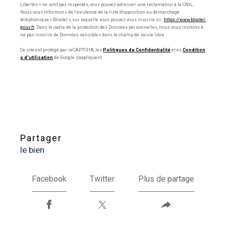
Libertés » ne sont pas respectés, vous pouvez adresser une réclamation à la CNIL.
Nous vous informons de l’existence de la liste d'opposition au démarchage
téléphonique « Bloctel », sur laquelle vous pouvez vous inscrire ici :
https://www.bloctel.
gouv.fr
. Dans le cadre de la protection des Données personnelles, nous vous invitons à
ne pas inscrire de Données sensibles dans le champ de saisie libre.
Ce site est protégé par reCAPTCHA, les
Politiques de Confidentialité
et es
Condition
s d'utilisation
de Google s'appliquent.
partager
le bien
Facebook
Twitter
Plus de partage