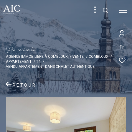
Fr
V
o
t
r
e
r
e
c
h
e
r
c
h
e
AGENCE IMMOBILIÈRE À COMBLOUX
VENTE
COMBLOUX
0
APPARTEMENT
T4
VENDU APPARTEMENT DANS CHALET AUTHENTIQUE
RETOUR