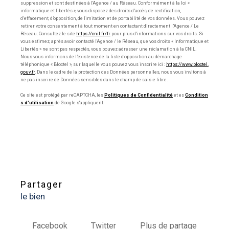
suppression et sont destinées à l'Agence / au Réseau. Conformément à la loi «
informatique et libertés », vous disposez des droits d’accès, de rectification,
d’effacement, d’opposition, de limitation et de portabilité de vos données. Vous pouvez
retirer votre consentement à tout moment en contactant directement l’Agence / Le
Réseau. Consultez le site
https://cnil.fr/fr
pour plus d’informations sur vos droits. Si
vous estimez, après avoir contacté l'Agence / le Réseau, que vos droits « Informatique et
Libertés » ne sont pas respectés, vous pouvez adresser une réclamation à la CNIL.
Nous vous informons de l’existence de la liste d'opposition au démarchage
téléphonique « Bloctel », sur laquelle vous pouvez vous inscrire ici :
https://www.bloctel.
gouv.fr
. Dans le cadre de la protection des Données personnelles, nous vous invitons à
ne pas inscrire de Données sensibles dans le champ de saisie libre.
Ce site est protégé par reCAPTCHA, les
Politiques de Confidentialité
et es
Condition
s d'utilisation
de Google s'appliquent.
partager
le bien
Facebook
Twitter
Plus de partage