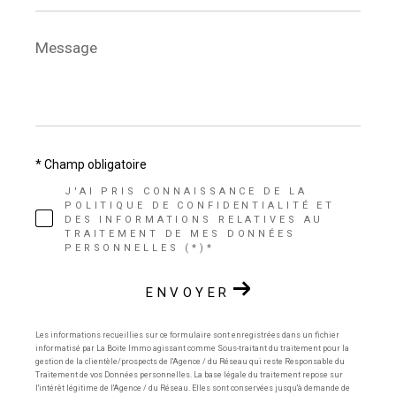
Message
*
* Champ obligatoire
J'AI PRIS CONNAISSANCE DE LA
POLITIQUE DE CONFIDENTIALITÉ ET
DES INFORMATIONS RELATIVES AU
TRAITEMENT DE MES DONNÉES
PERSONNELLES (*)*
ENVOYER
Les informations recueillies sur ce formulaire sont enregistrées dans un fichier
informatisé par La Boite Immo agissant comme Sous-traitant du traitement pour la
gestion de la clientèle/prospects de l'Agence / du Réseau qui reste Responsable du
Traitement de vos Données personnelles. La base légale du traitement repose sur
l'intérêt légitime de l'Agence / du Réseau. Elles sont conservées jusqu'à demande de