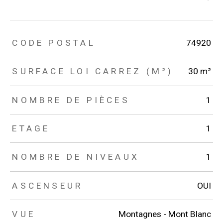
TRAD_ZEPHYR_Caracteristique
TRAD_ZEPHYR_Valeurs
CODE POSTAL
74920
SURFACE LOI CARREZ (M²)
30 m²
NOMBRE DE PIÈCES
1
ETAGE
1
NOMBRE DE NIVEAUX
1
ASCENSEUR
OUI
VUE
Montagnes - Mont Blanc