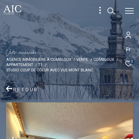
Fr
V
o
t
r
e
r
e
c
h
e
r
c
h
e
AGENCE IMMOBILIÈRE À COMBLOUX
VENTE
COMBLOUX
0
APPARTEMENT
T1
STUDIO COUP DE COEUR AVEC VUE MONT BLANC
RETOUR