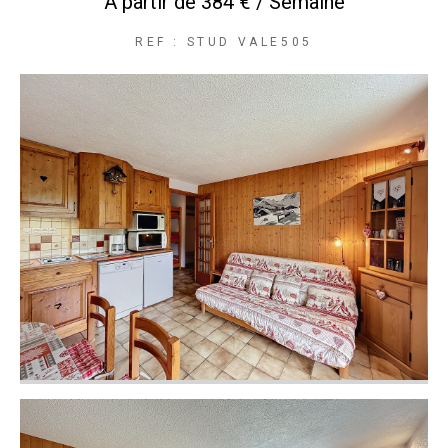
À partir de
384 € / Semaine
REF : STUD VALE505