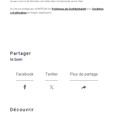
ne pas inscrire de Données sensibles dans le champ de saisie libre.
Ce site est protégé par reCAPTCHA, les
Politiques de Confidentialité
et es
Condition
s d'utilisation
de Google s'appliquent.
partager
le bien
Facebook
Twitter
Plus de partage
découvrir