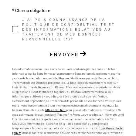
* Champ obligatoire
J'AI PRIS CONNAISSANCE DE LA
POLITIQUE DE CONFIDENTIALITÉ ET
DES INFORMATIONS RELATIVES AU
TRAITEMENT DE MES DONNÉES
PERSONNELLES (*)*
ENVOYER
Les informations recueillies sur ce formulaire sont enregistrées dans un fichier
informatisé par La Boite Immo agissant comme Sous-traitant du traitement pour la
gestion de la clientèle/prospects de l'Agence / du Réseau qui reste Responsable du
Traitement de vos Données personnelles. La base légale du traitement repose sur
l'intérêt légitime de l'Agence / du Réseau. Elles sont conservées jusqu'à demande de
suppression et sont destinées à l'Agence / au Réseau. Conformément à la loi «
informatique et libertés », vous disposez des droits d’accès, de rectification,
d’effacement, d’opposition, de limitation et de portabilité de vos données. Vous pouvez
retirer votre consentement à tout moment en contactant directement l’Agence / Le
Réseau. Consultez le site
https://cnil.fr/fr
pour plus d’informations sur vos droits. Si
vous estimez, après avoir contacté l'Agence / le Réseau, que vos droits « Informatique et
Libertés » ne sont pas respectés, vous pouvez adresser une réclamation à la CNIL.
Nous vous informons de l’existence de la liste d'opposition au démarchage
téléphonique « Bloctel », sur laquelle vous pouvez vous inscrire ici :
https://www.bloctel.
gouv.fr
. Dans le cadre de la protection des Données personnelles, nous vous invitons à