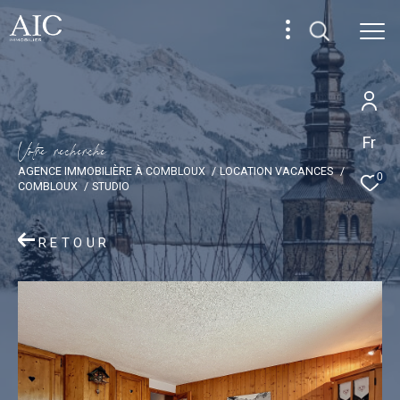
Fr
V
o
t
r
e
r
e
c
h
e
r
c
h
e
AGENCE IMMOBILIÈRE À COMBLOUX
LOCATION VACANCES
0
COMBLOUX
STUDIO
RETOUR