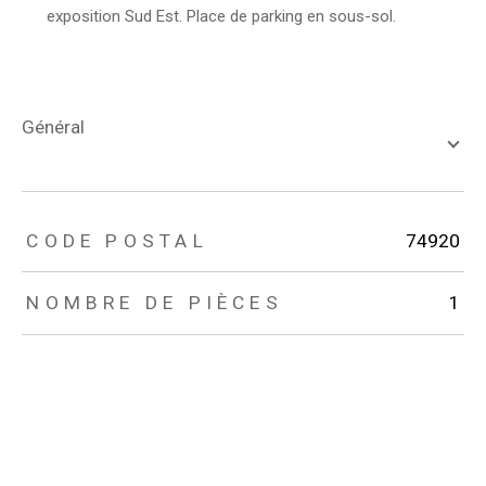
exposition Sud Est. Place de parking en sous-sol.
général
TRAD_ZEPHYR_Caracteristique
TRAD_ZEPHYR_Valeurs
CODE POSTAL
74920
NOMBRE DE PIÈCES
1