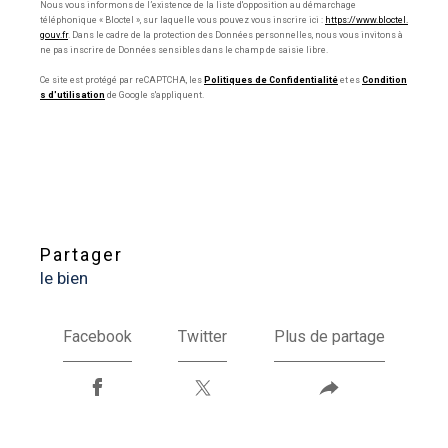
Nous vous informons de l’existence de la liste d'opposition au démarchage
téléphonique « Bloctel », sur laquelle vous pouvez vous inscrire ici :
https://www.bloctel.
gouv.fr
. Dans le cadre de la protection des Données personnelles, nous vous invitons à
ne pas inscrire de Données sensibles dans le champ de saisie libre.
Ce site est protégé par reCAPTCHA, les
Politiques de Confidentialité
et es
Condition
s d'utilisation
de Google s'appliquent.
partager
le bien
Facebook
Twitter
Plus de partage