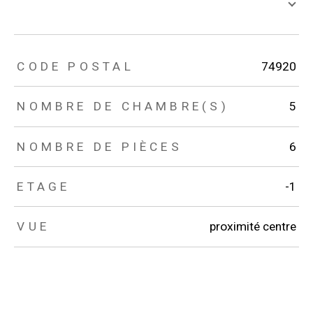
TRAD_ZEPHYR_Caracteristique
TRAD_ZEPHYR_Valeurs
CODE POSTAL
74920
NOMBRE DE CHAMBRE(S)
5
NOMBRE DE PIÈCES
6
ETAGE
-1
VUE
proximité centre