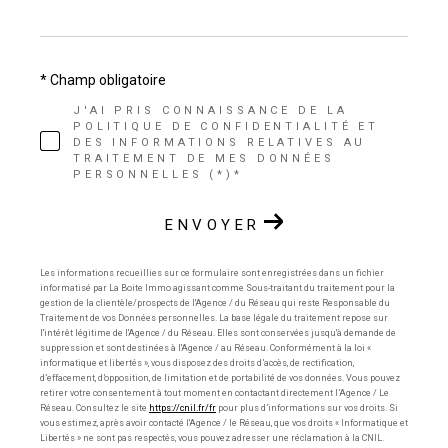
* Champ obligatoire
J'AI PRIS CONNAISSANCE DE LA
POLITIQUE DE CONFIDENTIALITÉ ET
DES INFORMATIONS RELATIVES AU
TRAITEMENT DE MES DONNÉES
PERSONNELLES (*)*
ENVOYER
Les informations recueillies sur ce formulaire sont enregistrées dans un fichier
informatisé par La Boite Immo agissant comme Sous-traitant du traitement pour la
gestion de la clientèle/prospects de l'Agence / du Réseau qui reste Responsable du
Traitement de vos Données personnelles. La base légale du traitement repose sur
l'intérêt légitime de l'Agence / du Réseau. Elles sont conservées jusqu'à demande de
suppression et sont destinées à l'Agence / au Réseau. Conformément à la loi «
informatique et libertés », vous disposez des droits d’accès, de rectification,
d’effacement, d’opposition, de limitation et de portabilité de vos données. Vous pouvez
retirer votre consentement à tout moment en contactant directement l’Agence / Le
Réseau. Consultez le site
https://cnil.fr/fr
pour plus d’informations sur vos droits. Si
vous estimez, après avoir contacté l'Agence / le Réseau, que vos droits « Informatique et
Libertés » ne sont pas respectés, vous pouvez adresser une réclamation à la CNIL.