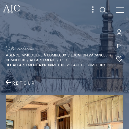
Fr
V
o
t
r
e
r
e
c
h
e
r
c
h
e
AGENCE IMMOBILIÈRE À COMBLOUX
LOCATION VACANCES
0
COMBLOUX
APPARTEMENT
T6
BEL APPARTEMENT A PROXIMITE DU VILLAGE DE COMBLOUX
RETOUR