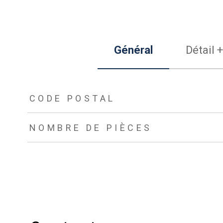
Général
Détail +
TRAD_ZEPHYR_Caracteristique
TRAD_ZEPHYR_Valeurs
CODE POSTAL
NOMBRE DE PIÈCES