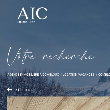
V
o
t
r
e
r
e
c
h
e
r
c
h
e
AGENCE IMMOBILIÈRE À COMBLOUX
LOCATION VACANCES
COMBL
RETOUR