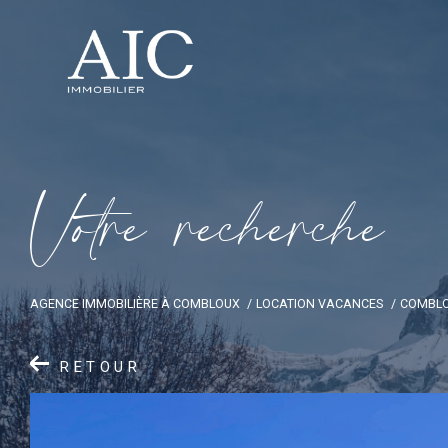
V
o
t
r
e
r
e
c
h
e
r
c
h
e
AGENCE IMMOBILIÈRE À COMBLOUX
LOCATION VACANCES
COMBL
RETOUR