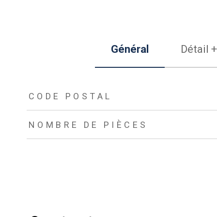
Général
Détail +
TRAD_ZEPHYR_Caracteristique
TRAD_ZEPHYR_Valeurs
CODE POSTAL
NOMBRE DE PIÈCES