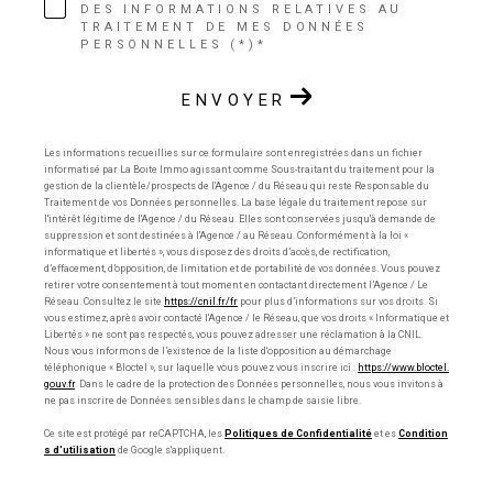
DES INFORMATIONS RELATIVES AU
TRAITEMENT DE MES DONNÉES
PERSONNELLES (*)*
ENVOYER
Les informations recueillies sur ce formulaire sont enregistrées dans un fichier
informatisé par La Boite Immo agissant comme Sous-traitant du traitement pour la
gestion de la clientèle/prospects de l'Agence / du Réseau qui reste Responsable du
Traitement de vos Données personnelles. La base légale du traitement repose sur
l'intérêt légitime de l'Agence / du Réseau. Elles sont conservées jusqu'à demande de
suppression et sont destinées à l'Agence / au Réseau. Conformément à la loi «
informatique et libertés », vous disposez des droits d’accès, de rectification,
d’effacement, d’opposition, de limitation et de portabilité de vos données. Vous pouvez
retirer votre consentement à tout moment en contactant directement l’Agence / Le
Réseau. Consultez le site
https://cnil.fr/fr
pour plus d’informations sur vos droits. Si
vous estimez, après avoir contacté l'Agence / le Réseau, que vos droits « Informatique et
Libertés » ne sont pas respectés, vous pouvez adresser une réclamation à la CNIL.
Nous vous informons de l’existence de la liste d'opposition au démarchage
téléphonique « Bloctel », sur laquelle vous pouvez vous inscrire ici :
https://www.bloctel.
gouv.fr
. Dans le cadre de la protection des Données personnelles, nous vous invitons à
ne pas inscrire de Données sensibles dans le champ de saisie libre.
Ce site est protégé par reCAPTCHA, les
Politiques de Confidentialité
et es
Condition
s d'utilisation
de Google s'appliquent.