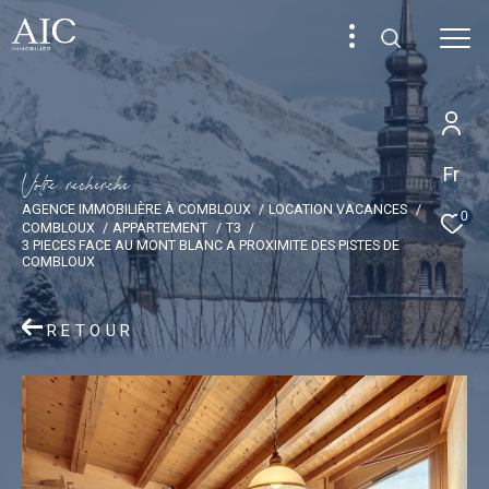
Fr
V
o
t
r
e
r
e
c
h
e
r
c
h
e
AGENCE IMMOBILIÈRE À COMBLOUX
LOCATION VACANCES
0
COMBLOUX
APPARTEMENT
T3
3 PIECES FACE AU MONT BLANC A PROXIMITE DES PISTES DE
COMBLOUX
RETOUR